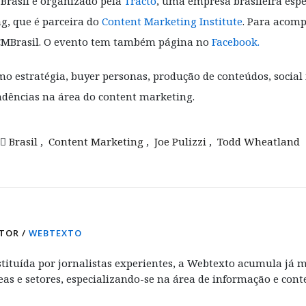
Brasil é organizado pela
Tracto
, uma empresa brasileira espe
g, que é parceira do
Content Marketing Institute
. Para acomp
é #CMBrasil. O evento tem também página no
Facebook.
 estratégia, buyer personas, produção de conteúdos, social 
endências na área do content marketing.
Brasil
,
Content Marketing
,
Joe Pulizzi
,
Todd Wheatland
TOR /
WEBTEXTO
tituída por jornalistas experientes, a Webtexto acumula já m
eas e setores, especializando-se na área de informação e con