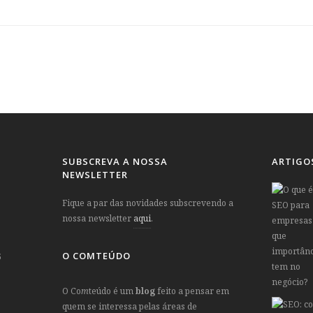
SUBSCREVA A NOSSA
ARTIGO
NEWSLETTER
Fique a par das novidades subscrevendo a
nossa newsletter
aqui
.
O COMTEÚDO
5
O Co
m
teúdo é um
blog
feito a pensar em
quem se interessa pelas áreas de