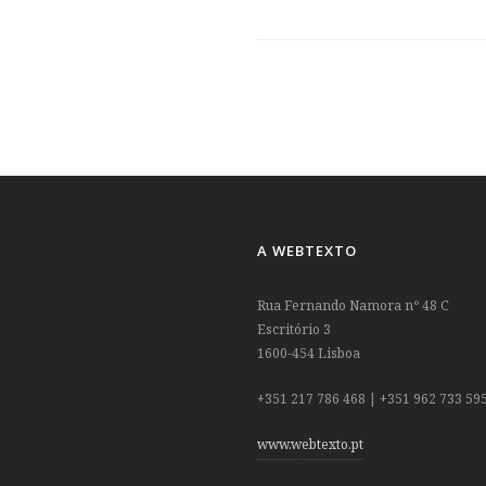
A WEBTEXTO
Rua Fernando Namora nº 48 C
Escritório 3
1600-454 Lisboa
+351 217 786 468 | +351 962 733 59
www.webtexto.pt