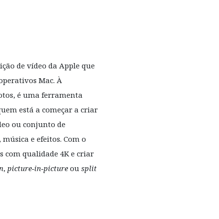
ição de vídeo da Apple que
operativos Mac. À
otos, é uma ferramenta
 quem está a começar a criar
ídeo ou conjunto de
, música e efeitos. Com o
os com qualidade 4K e criar
n
,
picture‑in‑picture
ou
split