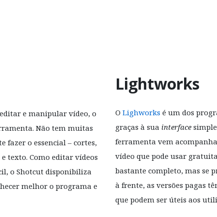
Lightworks
O
Lighworks
é um dos progra
editar e manipular vídeo, o
graças à sua
interface
simples
rramenta. Não tem muitas
ferramenta vem acompanhad
e fazer o essencial – cortes,
vídeo que pode usar gratui
 e texto. Como editar vídeos
bastante completo, mas se p
l, o Shotcut disponibiliza
à frente, as versões pagas 
nhecer melhor o programa e
que podem ser úteis aos util