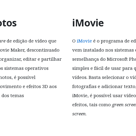
otos
iMovie
are
de edição de vídeo que
O
iMovie
é o programa de ed
Movie Maker, descontinuado
vem instalado nos sistemas 
rganizar, editar e partilhar
semelhança do Microsoft Ph
s sistemas operativos
simples e fácil de usar para
otos, é possível
vídeos. Basta selecionar o v
ovimento e efeitos 3D aos
fotografias e adicionar texto
m dos temas
iMovie, é possível usar víde
efeitos, tais como
green scree
screen
.