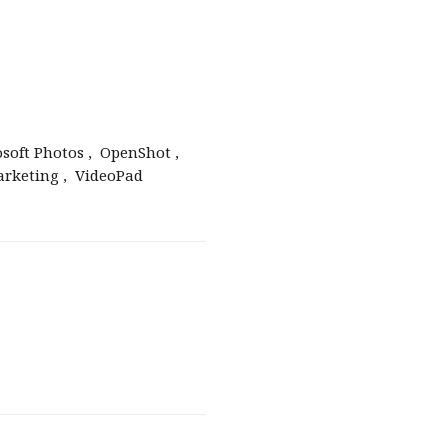
soft Photos
,
OpenShot
,
arketing
,
VideoPad