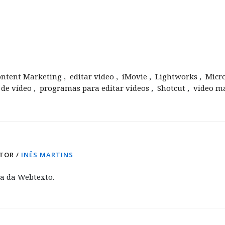
ontent Marketing
,
editar video
,
iMovie
,
Lightworks
,
Micro
 de vídeo
,
programas para editar videos
,
Shotcut
,
video m
TOR /
INÊS MARTINS
ca da Webtexto.