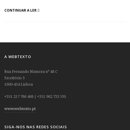
CONTINUAR A LER
A WEBTEXTO
Rua Fernando Namora nº 48 C
Escritório 3
1600-454 Lisboa
+351 217 786 468 | +351 962 733 595
www.webtexto.pt
SIGA-NOS NAS REDES SOCIAIS