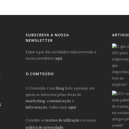
SUBSCREVA A NOSSA
ARTIGO
NEWSLETTER
Fique a par das novidades subscrevendo a
nossa newsletter
aqui
.
O COMTEÚDO
5
O Co
m
teúdo é um
blog
feito a pensar em
quem se interessa pelas áreas de
marketing
,
comunicação
e
S
informação
. Saiba mais
aqui
!
Consulte os
termos de utilização
e a nossa
política de privacidade
.