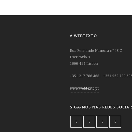
A WEBTEXTO
Rua Fernando Namora nº 48 C
Escritório 3
1600-454 Lisboa
+351 217 786 468 | +351 962 733 59
www.webtexto.pt
SIGA-NOS NAS REDES SOCIAI