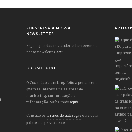
SUBSCREVA A NOSSA
ARTIGO
NEWSLETTER
Fique a par das novidades subscrevendo a
nossa newsletter
aqui
.
O COMTEÚDO
5
O Co
m
teúdo é um
blog
feito a pensar em
quem se interessa pelas áreas de
marketing
,
comunicação
e
S
informação
. Saiba mais
aqui
!
Consulte os
termos de utilização
e a nossa
política de privacidade
.