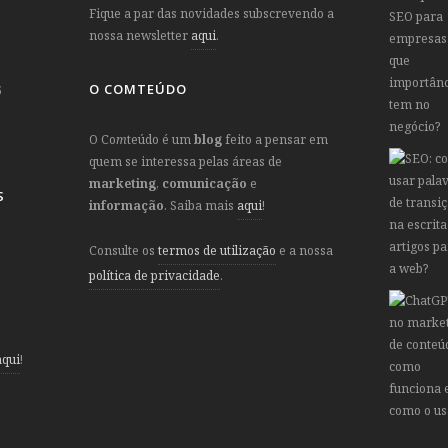
Fique a par das novidades subscrevendo a
nossa newsletter
aqui
.
O COMTEÚDO
5
O Co
m
teúdo é um
blog
feito a pensar em
quem se interessa pelas áreas de
marketing
,
comunicação
e
S
informação
. Saiba mais
aqui
!
Consulte os
termos de utilização
e a nossa
política de privacidade
.
aqui
!