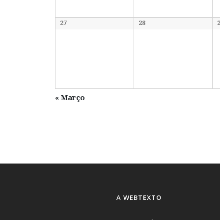
27
28
«
Março
A WEBTEXTO