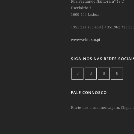
Rua Fernando Namora nº 48 C
Escritório 3
1600-454 Lisboa
+351 217 786 468 | +351 962 733 59
www.webtexto.pt
SIGA-NOS NAS REDES SOCIAI
FALE CONNOSCO
Envie-nos a sua mensagem. Clique